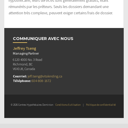
hypothécaire, leurs services sont généralement gratuits, étant
rémunérés par les prêteurs. Seuls les dossiers demandant une
attention très complexe, peuvent exiger certains frais de dossier.
COMMUNIQUER AVEC NOUS
Jeffrey Tseng
Managing Partner
6120 4000 No. 3 Road
Richmond, BC
V6X0J8, Canada
Courriel:
jeff.tseng@vitalending.ca
Téléphone:
604-808-1672
© 2026 Centres Hypothécaires Dominion
Conditions d’utilisation
|
Politique de confidentialité