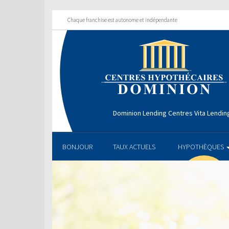
Chaque franchise est autonome et indépendante
Dominion Lending Centres Vita Lendin
BONJOUR
TAUX ACTUELS
HYPOTHÈQUES