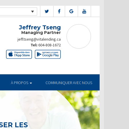
Jeffrey Tseng
Managing Partner
jeff.tseng@vitalending.ca
Tel:
604-808-1672
À PROPOS
COMMUNIQUER AVEC NOUS
SER LES