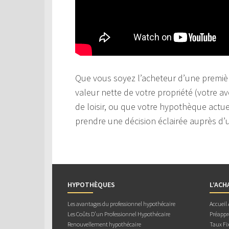
Que vous soyez l’acheteur d’une premièr
valeur nette de votre propriété (votre av
de loisir, ou que votre hypothèque actuel
prendre une décision éclairée auprès d’u
HYPOTHÈQUES
L’ACH
Les avantages du professionnel hypothécaire
Accueil
Les Coûts D’un Professionnel Hypothécaire
Préappr
Renouvellement hypothécaire
Taux Fix