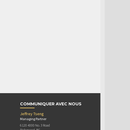
COMMUNIQUER AVEC NOUS
Jeffrey Tseng
Managing Partner
6120 4000 No. 3 Road
Richmond, BC